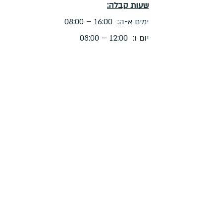
שעות קבלה:
ימים א-ה: 16:00 – 08:00
יום ו: 12:00 – 08:00
מידע למבקרים
סל שירותי חברת קדישא רעננה
הכנות לקראת קבורה
שיטות קבורה ברעננה
מידע חיוני למשפחת הנפטר
תעריפי חלקות קבורה
מפות
מפת בית העלמין- קלאוזנר