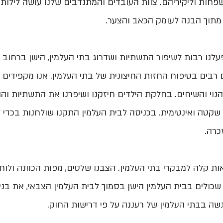
פחות וליקיריהם. צוות העובדים והמתנדבים שלנו עושה לילות
מתוך הבנה לעומק הכאב והצער.
לנו רבות לשיפור התשתיות ושדרוג בתי העלמין, הישן ברחוב 
בים בטיפוח החזות החיצונית של בתי העלמין. אנו מקפידים במי
נוי והשיחים. בחלקת הילדים חיזקנו ושיפרנו את התשתיות והו
שקטה ואינטימית. בכניסה לבית העלמין התקנו שולחנות בכד
כרה.
 קלה למבקרי בתי העלמין. הצבנו שלטים, מפות הכוונה ולוחו
כולים בבית העלמין הישן בסמוך לבית העלמין הצבאי, את בני
גשה בבתי העלמין של רעננה על פי דרישות החוק.