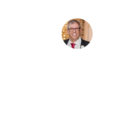
ת העלמין- קלאוזנר
ת העלמין- כפר נחמן
 כפר נחמן חתומה ע"י ביטוח לאומי