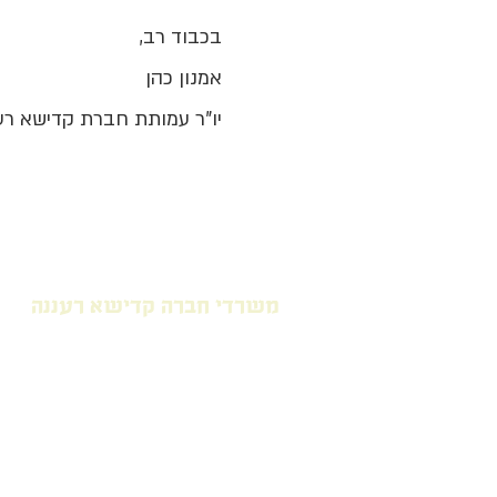
בכבוד רב,
אמנון כהן
יו"ר עמותת חברת קדישא רע
משרדי חברה קדישא רעננה
דרך שמעון פרס 1 רעננה (בחניון ב
העלמין "כפר נחמן" פנו שמאלה).
למ
נוסף לחצו כאן
טלפון: 09-745-4167