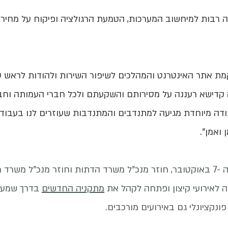
רבות למיחשוב המערכות, הטמעת הרגולציה ופיקוח על מחירים,
מת אתר האינטרנט והמהלכים לשיפור השירות ולהודות לראש ע
רה קדישא רעננה על מסירותם והשקעתם ולכל חברי העמותה וחב
דה מיוחדת מגיעה למתנדבים והמתנדבות שעוזרים לנו בעבו
ואמן".
בנוסף, כמתבקש ממסקנות ה -7 באוקטובר, חוזר מנכ"ל משרד הדתות וחוזר מ
 לאירועי קיצון ופתחה לקהל את
מתקניה החדשים
ונקציונלי גם באירועים מורכבים.