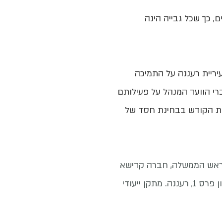
 כך שכל גבייה הינה
יריית רעננה על התמיכה
רי הוועד המנהל על פעילותם
דת הקודש בבחינת חסד של
נכ"ל משרד ראש הממשלה, חברה קדישא
בדרך שמעון פרס 1, רעננה. מתקן ייעודי